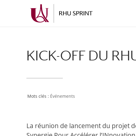
Aller
Aller
au
à
contenu
la
principal
navigation
KICK-OFF DU RH
Événements
La réunion de lancement du projet d
Synergie Pour Accélérer l’INnovatio