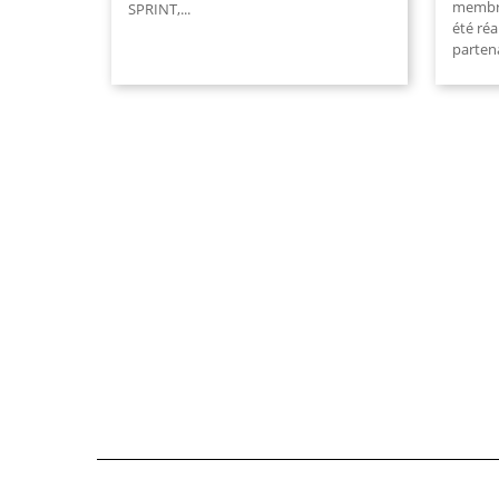
membre
SPRINT,
...
été réa
parten