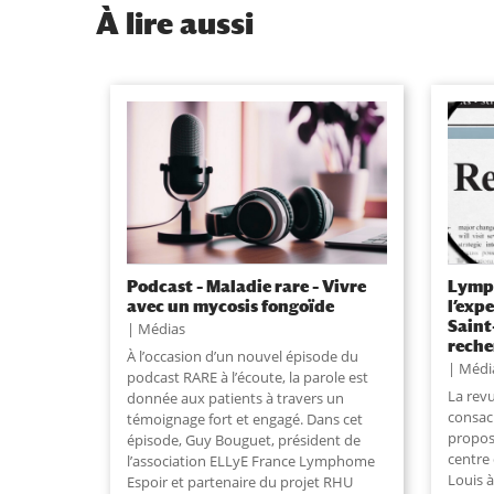
À
lire aussi
Podcast – Maladie rare – Vivre
Lymph
avec un mycosis fongoïde
l’exp
Saint
Médias
reche
À l’occasion d’un nouvel épisode du
Médi
podcast RARE à l’écoute, la parole est
La rev
donnée aux patients à travers un
consac
témoignage fort et engagé. Dans cet
propos
épisode, Guy Bouguet, président de
centre 
l’association ELLyE France Lymphome
Louis à
Espoir et partenaire du projet RHU