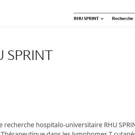
RHU SPRINT
Recherche
U SPRINT
e recherche hospitalo-universitaire RHU SPRI
n Thérapeutique dans les lymphomes T cutanés