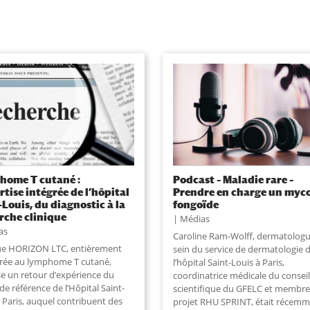
ome T cutané :
Podcast – Maladie rare –
ertise intégrée de l’hôpital
Prendre en charge un myco
-Louis, du diagnostic à la
fongoïde
rche clinique
Médias
as
Caroline Ram-Wolff, dermatolog
ue HORIZON LTC, entièrement
sein du service de dermatologie 
rée au lymphome T cutané,
l’hôpital Saint-Louis à Paris,
e un retour d’expérience du
coordinatrice médicale du conseil
de référence de l’Hôpital Saint-
scientifique du GFELC et membre
 Paris, auquel contribuent des
projet RHU SPRINT, était récem