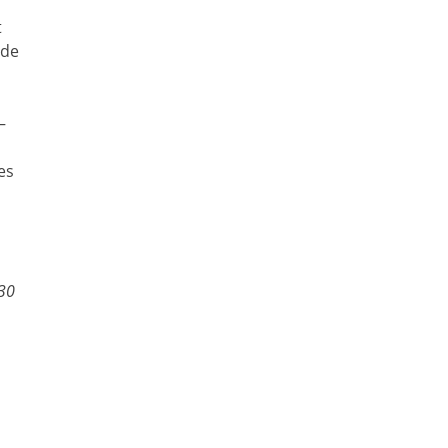
t
 de
–
es
030