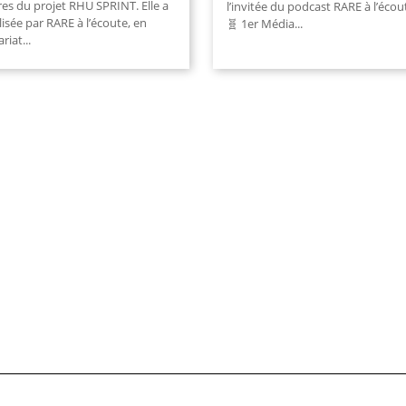
s du projet RHU SPRINT. Elle a
l’invitée du podcast RARE à l’écou
lisée par RARE à l’écoute, en
🧬 1er Média
...
ariat
...