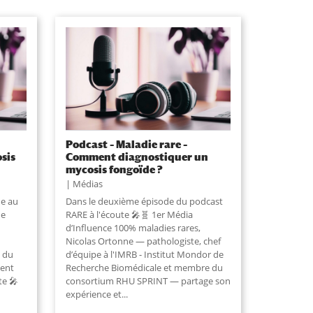
Podcast – Maladie rare –
sis
Comment diagnostiquer un
mycosis fongoïde ?
Médias
ue au
Dans le deuxième épisode du podcast
de
RARE à l'écoute 🎤🧬 1er Média
d’Influence 100% maladies rares,
Nicolas Ortonne — pathologiste, chef
 du
d’équipe à l'IMRB - Institut Mondor de
ment
Recherche Biomédicale et membre du
te 🎤
consortium RHU SPRINT — partage son
expérience et
...