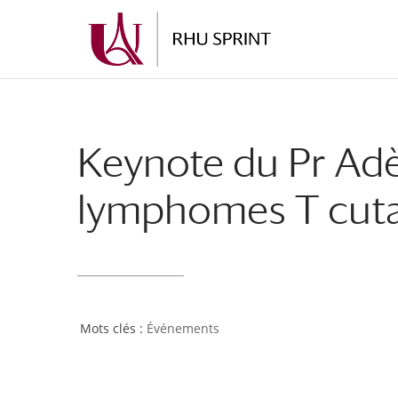
Aller
Aller
au
à
contenu
la
principal
navigation
Keynote du Pr Ad
lymphomes T cutan
Événements