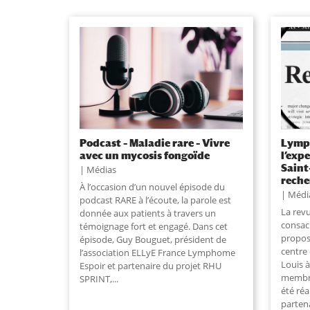
Podcast – Maladie rare – Vivre
Lymph
avec un mycosis fongoïde
l’exp
Saint
Médias
reche
À l’occasion d’un nouvel épisode du
Médi
podcast RARE à l’écoute, la parole est
La rev
donnée aux patients à travers un
consac
témoignage fort et engagé. Dans cet
propos
épisode, Guy Bouguet, président de
centre 
l’association ELLyE France Lymphome
Louis à
Espoir et partenaire du projet RHU
membre
SPRINT,
...
été réa
parten