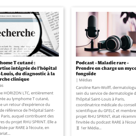
ome T cutané :
Podcast – Maladie rare –
ertise intégrée de l’hôpital
Prendre en charge un myco
-Louis, du diagnostic à la
fongoïde
rche clinique
Médias
as
Caroline Ram-Wolff, dermatolog
ue HORIZON LTC, entièrement
sein du service de dermatologie 
rée au lymphome T cutané,
l’hôpital Saint-Louis à Paris,
e un retour d’expérience du
coordinatrice médicale du conseil
de référence de l’Hôpital Saint-
scientifique du GFELC et membre
 Paris, auquel contribuent des
projet RHU SPRINT, était récem
s du projet RHU SPRINT. Elle a
l’invitée du podcast RARE à l’écou
lisée par RARE à l’écoute, en
🧬 1er Média
...
ariat
...