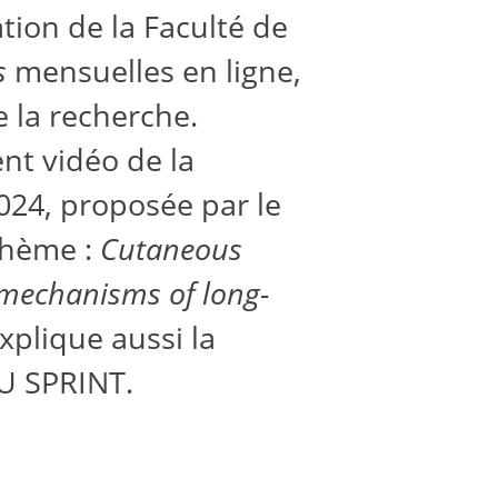
tion de la Faculté de
s
mensuelles en ligne,
e la recherche.
ent vidéo de la
24, proposée par le
thème :
Cutaneous
mechanisms of long-
 explique aussi la
HU SPRINT.